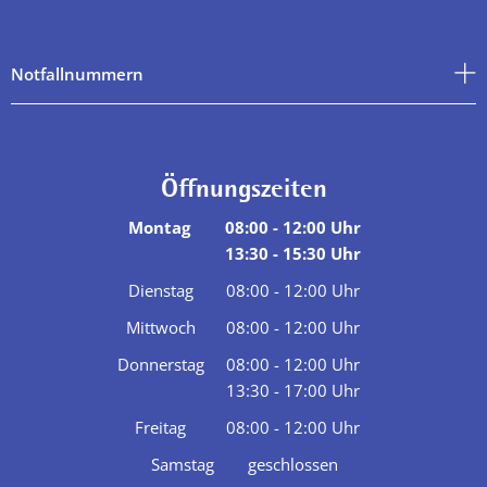
Notfallnummern
Öffnungszeiten
Montag
08:00
-
12:00
Uhr
13:30
-
15:30
Von 08:00 bis 12:00 Uhr
Uhr
Von 13:30 bis 15:30 Uhr
Dienstag
08:00
-
12:00
Uhr
Von 08:00 bis 12:00 Uhr
Mittwoch
08:00
-
12:00
Uhr
Von 08:00 bis 12:00 Uhr
Donnerstag
08:00
-
12:00
Uhr
13:30
-
17:00
Von 08:00 bis 12:00 Uhr
Uhr
Von 13:30 bis 17:00 Uhr
Freitag
08:00
-
12:00
Uhr
Von 08:00 bis 12:00 Uhr
Samstag
geschlossen