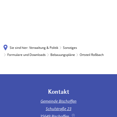
Sie sind hier:
Verwaltung & Politik
Sonstiges
Formulare und Downloads
Bebauungspläne
Ortsteil Roßbach
Ortsteil
Roßbach
Kontakt
Gemeinde Bischoffen
Schulstraße 23
35649
Bischoffen