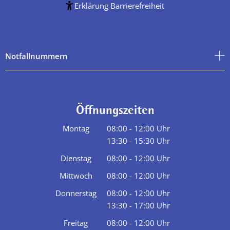
Erklärung Barrierefreiheit
Notfallnummern
Öffnungszeiten
Montag
08:00
-
12:00
Uhr
13:30
-
15:30
Von 08:00 bis 12:00 Uhr
Uhr
Von 13:30 bis 15:30 Uhr
Dienstag
08:00
-
12:00
Uhr
Von 08:00 bis 12:00 Uhr
Mittwoch
08:00
-
12:00
Uhr
Von 08:00 bis 12:00 Uhr
Donnerstag
08:00
-
12:00
Uhr
13:30
-
17:00
Von 08:00 bis 12:00 Uhr
Uhr
Von 13:30 bis 17:00 Uhr
Freitag
08:00
-
12:00
Uhr