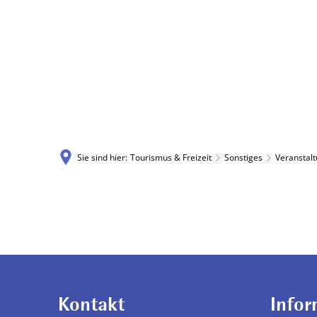
Aktuelles
Sie sind hier:
Tourismus & Freizeit
Sonstiges
Veranstal
Überregionale
Veranstaltungen
Kontakt
Infor