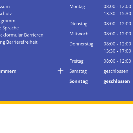
ssum
Montag
08:00
-
12:00
schutz
Von 08:00 bis
13:30
-
15:30
igramm
Von 13:30 bis
Dienstag
08:00
-
12:00
e Sprache
Von 08:00 bis
Mittwoch
08:00
-
12:00
ckformular Barrieren
Von 08:00 bis
ng Barrierefreiheit
Donnerstag
08:00
-
12:00
Von 08:00 bis
13:30
-
17:00
Von 13:30 bis
Freitag
08:00
-
12:00
Von 08:00 bis
nummern
Samstag
geschlossen
Sonntag
geschlossen