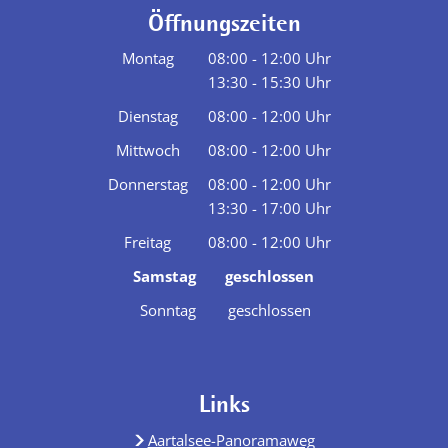
Öffnungszeiten
Montag
08:00
-
12:00
Uhr
13:30
-
15:30
Von 08:00 bis 12:00 Uhr
Uhr
Von 13:30 bis 15:30 Uhr
Dienstag
08:00
-
12:00
Uhr
Von 08:00 bis 12:00 Uhr
Mittwoch
08:00
-
12:00
Uhr
Von 08:00 bis 12:00 Uhr
Donnerstag
08:00
-
12:00
Uhr
13:30
-
17:00
Von 08:00 bis 12:00 Uhr
Uhr
Von 13:30 bis 17:00 Uhr
Freitag
08:00
-
12:00
Uhr
Von 08:00 bis 12:00 Uhr
Samstag
geschlossen
Sonntag
geschlossen
Links
Aartalsee-Panoramaweg