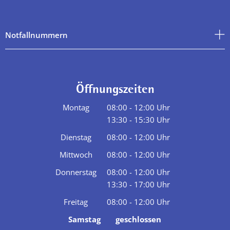
Notfallnummern
Öffnungszeiten
Montag
08:00
-
12:00
Uhr
13:30
-
15:30
Von 08:00 bis 12:00 Uhr
Uhr
Von 13:30 bis 15:30 Uhr
Dienstag
08:00
-
12:00
Uhr
Von 08:00 bis 12:00 Uhr
Mittwoch
08:00
-
12:00
Uhr
Von 08:00 bis 12:00 Uhr
Donnerstag
08:00
-
12:00
Uhr
13:30
-
17:00
Von 08:00 bis 12:00 Uhr
Uhr
Von 13:30 bis 17:00 Uhr
Freitag
08:00
-
12:00
Uhr
Von 08:00 bis 12:00 Uhr
Samstag
geschlossen