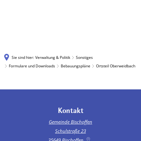
Sie sind hier:
Verwaltung & Politik
Sonstiges
Formulare und Downloads
Bebauungspläne
Ortsteil Oberweidbach
Ortsteil
Oberweidbach
Kontakt
Gemeinde Bischoffen
Schulstraße 23
35649
Bischoffen