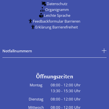
Datenschutz
Organigramm
Leichte Sprache
Feedbackformular Barrieren
Erklärung Barrierefreiheit
Notfallnummern
Öffnungszeiten
Montag
08:00
-
12:00
Uhr
13:30
-
15:30
Von 08:00 bis 12:00 Uhr
Uhr
Von 13:30 bis 15:30 Uhr
Dienstag
08:00
-
12:00
Uhr
Von 08:00 bis 12:00 Uhr
Mittwoch
08:00
-
12:00
Uhr