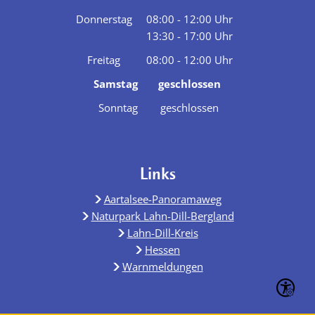
Von 08:00 bis 12:00 Uhr
Donnerstag
08:00
-
12:00
Uhr
13:30
-
17:00
Von 08:00 bis 12:00 Uhr
Uhr
Von 13:30 bis 17:00 Uhr
Freitag
08:00
-
12:00
Uhr
Von 08:00 bis 12:00 Uhr
Samstag
geschlossen
Sonntag
geschlossen
Links
Aartalsee-Panoramaweg
Naturpark Lahn-Dill-Bergland
Lahn-Dill-Kreis
Hessen
Warnmeldungen
Seite ein