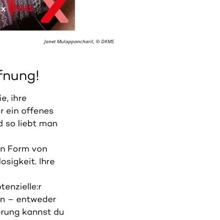
Janet Mulappancharil, © DKMS