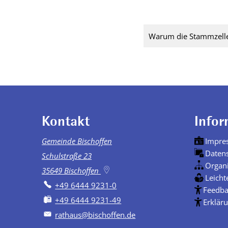
Warum die Stammzellen
Kontakt
Infor
Gemeinde Bischoffen
Impre
Daten
Schulstraße 23
Organ
35649
Bischoffen
Leicht
+49 6444 9231-0
Feedba
+49 6444 9231-49
Erkläru
rathaus@bischoffen.de