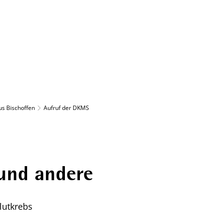
Bürgerservice
Verwaltung & Politik
us Bischoffen
Aufruf der DKMS
 und andere
lutkrebs