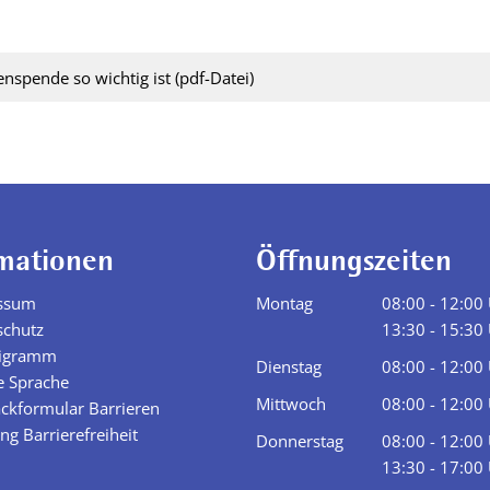
spende so wichtig ist (pdf-Datei)
mationen
Öffnungszeiten
ssum
Montag
08:00
-
12:00
schutz
Von 08:00 bis
13:30
-
15:30
igramm
Von 13:30 bis
Dienstag
08:00
-
12:00
e Sprache
Von 08:00 bis
Mittwoch
08:00
-
12:00
ckformular Barrieren
Von 08:00 bis
ng Barrierefreiheit
Donnerstag
08:00
-
12:00
Von 08:00 bis
13:30
-
17:00