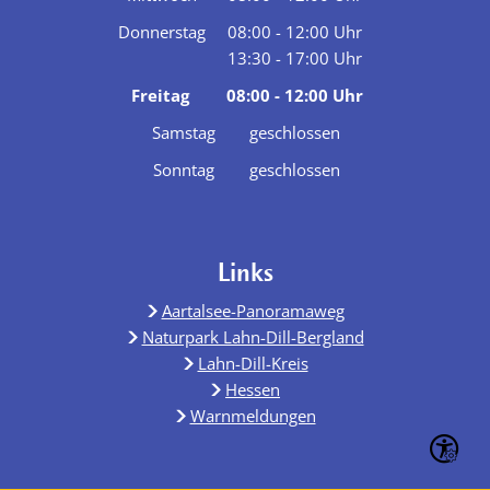
Von 08:00 bis 12:00 Uhr
Donnerstag
08:00
-
12:00
Uhr
13:30
-
17:00
Von 08:00 bis 12:00 Uhr
Uhr
Von 13:30 bis 17:00 Uhr
Freitag
08:00
-
12:00
Uhr
Von 08:00 bis 12:00 Uhr
Samstag
geschlossen
Sonntag
geschlossen
Links
Aartalsee-Panoramaweg
Naturpark Lahn-Dill-Bergland
Lahn-Dill-Kreis
Hessen
Warnmeldungen
Seite ein