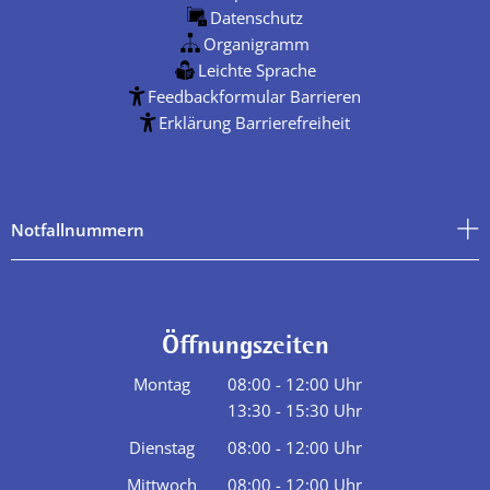
Datenschutz
Organigramm
Leichte Sprache
Feedbackformular Barrieren
Erklärung Barrierefreiheit
Notfallnummern
Öffnungszeiten
Montag
08:00
-
12:00
Uhr
13:30
-
15:30
Von 08:00 bis 12:00 Uhr
Uhr
Von 13:30 bis 15:30 Uhr
Dienstag
08:00
-
12:00
Uhr
Von 08:00 bis 12:00 Uhr
Mittwoch
08:00
-
12:00
Uhr