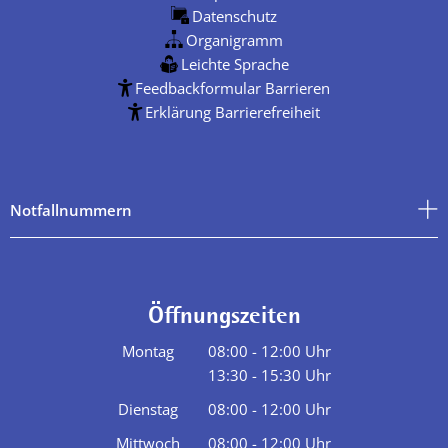
Datenschutz
Organigramm
Leichte Sprache
Feedbackformular Barrieren
Erklärung Barrierefreiheit
Notfallnummern
Öffnungszeiten
Montag
08:00
-
12:00
Uhr
13:30
-
15:30
Von 08:00 bis 12:00 Uhr
Uhr
Von 13:30 bis 15:30 Uhr
Dienstag
08:00
-
12:00
Uhr
Von 08:00 bis 12:00 Uhr
Mittwoch
08:00
-
12:00
Uhr