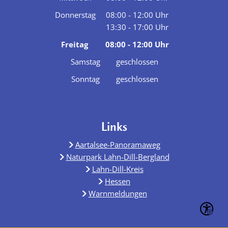
Von 08:00 bis 12:00 Uhr
Donnerstag
08:00
-
12:00
Uhr
13:30
-
17:00
Von 08:00 bis 12:00 Uhr
Uhr
Von 13:30 bis 17:00 Uhr
Freitag
08:00
-
12:00
Uhr
Von 08:00 bis 12:00 Uhr
Samstag
geschlossen
Sonntag
geschlossen
Links
Aartalsee-Panoramaweg
Naturpark Lahn-Dill-Bergland
Lahn-Dill-Kreis
Hessen
Warnmeldungen
Seite ein