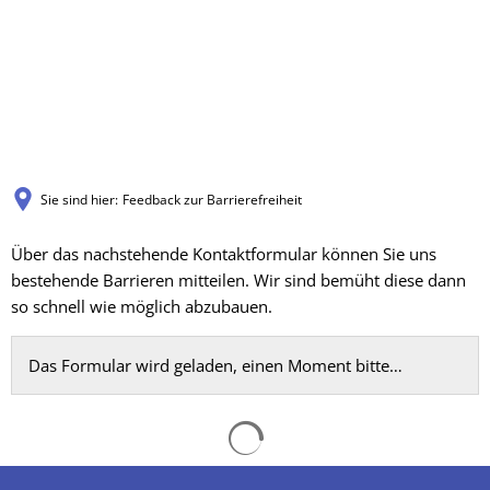
Sie sind hier:
Feedback zur Barrierefreiheit
Feedback
Über das nachstehende Kontaktformular können Sie uns
bestehende Barrieren mitteilen. Wir sind bemüht diese dann
zur
so schnell wie möglich abzubauen.
Barrierefreiheit
Das Formular wird geladen, einen Moment bitte…
Suchergebnisse werden gelad