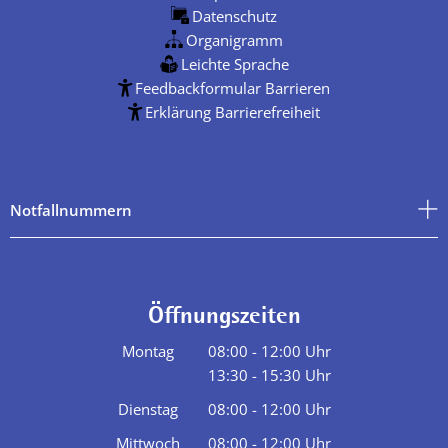
Datenschutz
Organigramm
Leichte Sprache
Feedbackformular Barrieren
Erklärung Barrierefreiheit
Notfallnummern
Öffnungszeiten
Montag
08:00
-
12:00
Uhr
13:30
-
15:30
Von 08:00 bis 12:00 Uhr
Uhr
Von 13:30 bis 15:30 Uhr
Dienstag
08:00
-
12:00
Uhr
Von 08:00 bis 12:00 Uhr
Mittwoch
08:00
-
12:00
Uhr