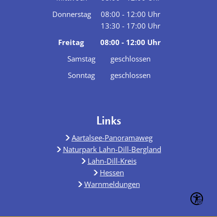
Von 08:00 bis 12:00 Uhr
Donnerstag
08:00
-
12:00
Uhr
13:30
-
17:00
Von 08:00 bis 12:00 Uhr
Uhr
Von 13:30 bis 17:00 Uhr
Freitag
08:00
-
12:00
Uhr
Von 08:00 bis 12:00 Uhr
Samstag
geschlossen
Sonntag
geschlossen
Links
Aartalsee-Panoramaweg
Naturpark Lahn-Dill-Bergland
Lahn-Dill-Kreis
Hessen
Warnmeldungen
Seite ein