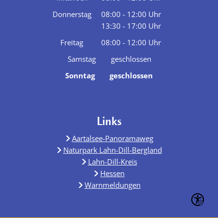
Von 08:00 bis 12:00 Uhr
Donnerstag
08:00
-
12:00
Uhr
13:30
-
17:00
Von 08:00 bis 12:00 Uhr
Uhr
Von 13:30 bis 17:00 Uhr
Freitag
08:00
-
12:00
Uhr
Von 08:00 bis 12:00 Uhr
Samstag
geschlossen
Sonntag
geschlossen
Links
Aartalsee-Panoramaweg
Naturpark Lahn-Dill-Bergland
Lahn-Dill-Kreis
Hessen
Warnmeldungen
Seite ein