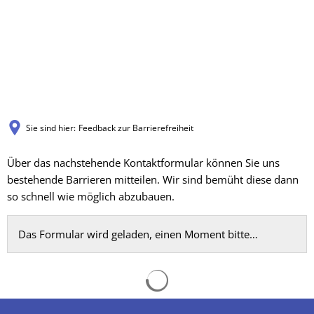
Sie sind hier:
Feedback zur Barrierefreiheit
Feedback
Über das nachstehende Kontaktformular können Sie uns
bestehende Barrieren mitteilen. Wir sind bemüht diese dann
zur
so schnell wie möglich abzubauen.
Barrierefreiheit
Das Formular wird geladen, einen Moment bitte…
Suchergebnisse werden gelad