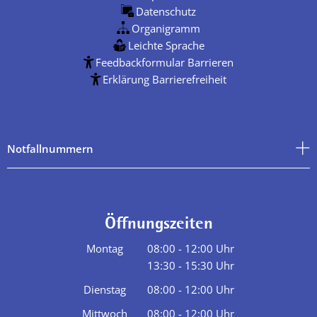
Datenschutz
Organigramm
Leichte Sprache
Feedbackformular Barrieren
Erklärung Barrierefreiheit
Notfallnummern
Öffnungszeiten
Montag
08:00
-
12:00
Uhr
13:30
-
15:30
Von 08:00 bis 12:00 Uhr
Uhr
Von 13:30 bis 15:30 Uhr
Dienstag
08:00
-
12:00
Uhr
Von 08:00 bis 12:00 Uhr
Mittwoch
08:00
-
12:00
Uhr